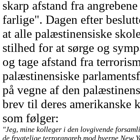
skarp afstand fra angrebene
farlige". Dagen efter beslut
at alle palæstinensiske skol
stilhed for at sørge og sym
og tage afstand fra terrori
palæstinensiske parlament
på vegne af den palæstinens
brev til deres amerikanske k
som følger:
"Jeg, mine kolleger i den lovgivende forsamli
de frygtelige terrorangreb mod byerne New 