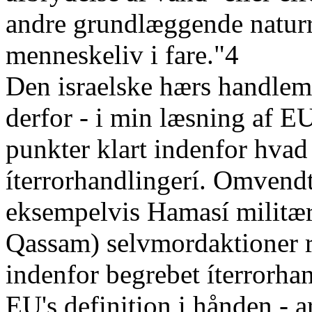
andre grundlæggende naturr
menneskeliv i fare."4
Den israelske hærs handlemå
derfor - i min læsning af E
punkter klart indenfor hva
íterrorhandlingerí. Omvendt 
eksempelvis Hamasí militære
Qassam) selvmordaktioner re
indenfor begrebet íterrorha
EU's definition i hånden - a