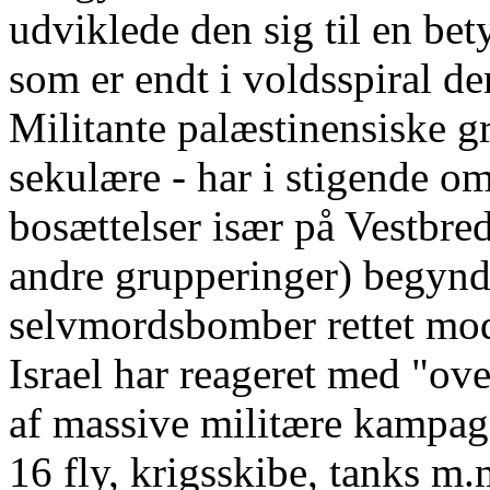
udviklede den sig til en bet
som er endt i voldsspiral de
Militante palæstinensiske g
sekulære - har i stigende o
bosættelser især på Vestbr
andre grupperinger) begyndt
selvmordsbomber rettet mod 
Israel har reageret med "o
af massive militære kampag
16 fly, krigsskibe, tanks m